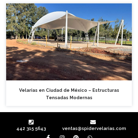
Velarias en Ciudad de México – Estructuras
Tensadas Modernas
442 315 5643
ventas@spidervelarias.com
F
I
P
W