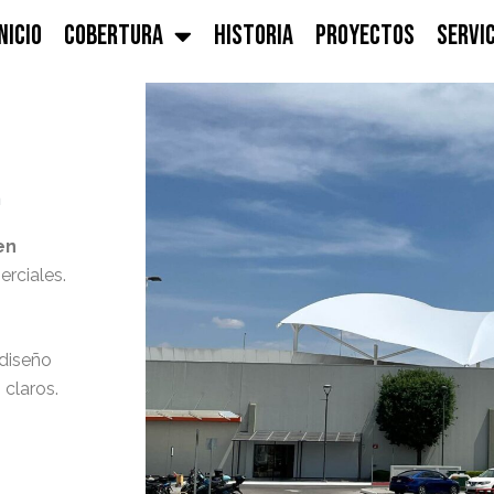
NICIO
COBERTURA
HISTORIA
PROYECTOS
SERVI
n
en
erciales.
diseño
 claros.